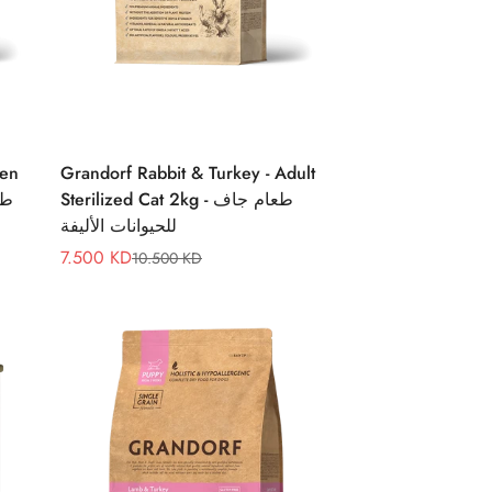
Quick Add
ten
Grandorf Rabbit & Turkey - Adult
Sterilized Cat 2kg - طعام جاف
طعا
للحيوانات الأليفة
7.500 KD
10.500 KD
Sale
Regular
price
price