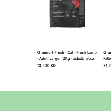
Quick Add
Grandorf Fresh - Cat - Fresh Lamb
Gran
- Adult Large - 2Kg - طعام للقطط
Regular
13.500 KD
Regu
31.
price
pric