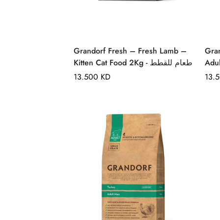
Quick Add
Grandorf Fresh – Fresh Lamb –
Gra
Kitten Cat Food 2Kg - طعام للقطط
Regular
13.500 KD
Regu
13.
price
pric