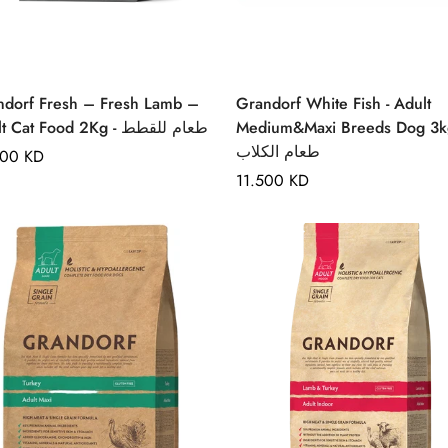
Quick Add
Quick Add
ndorf Fresh – Fresh Lamb –
Grandorf White Fish - Adult
Adult Cat Food 2Kg - طعام للقطط
Medium&Maxi Breeds Dog 3kg
طعام الكلاب
lar
500 KD
e
Regular
11.500 KD
price