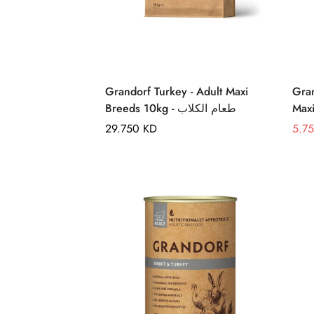
Quick Add
Grandorf Turkey - Adult Maxi
Gran
Breeds 10kg - طعام الكلاب
Regular
29.750 KD
5.7
Sale
Regu
price
pric
pric