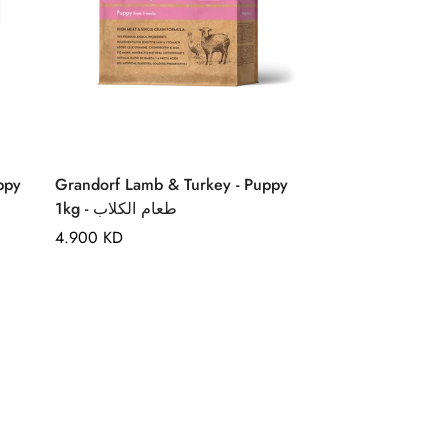
Quick Add
ppy
Grandorf Lamb & Turkey - Puppy
1kg - طعام الكلاب
Regular
4.900 KD
price