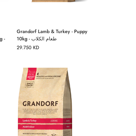
Quick Add
Grandorf Lamb & Turkey - Puppy
 -
10kg - طعام الكلاب
Regular
29.750 KD
price