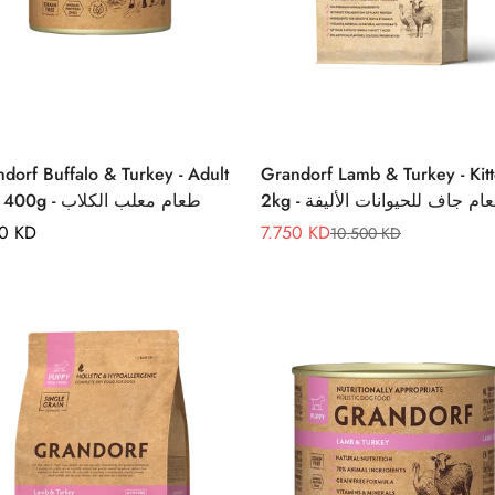
Quick Add
Quick Add
orf Buffalo & Turkey - Adult
Grandorf Lamb & Turkey - Kit
2kg - م جاف للحيوانات الأليفة
Dog 400g - طعام معلب الكلاب
lar
50 KD
7.750 KD
10.500 KD
Sale
Regular
e
price
price