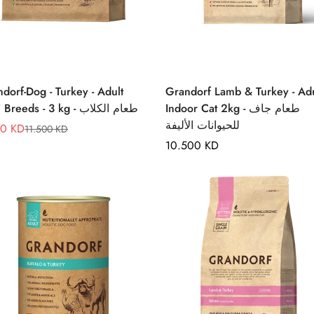
Quick Add
Quick Add
dorf-Dog - Turkey - Adult
Grandorf Lamb & Turkey - Adu
Indoor Cat 2kg - طعام جاف
Maxi Breeds - 3 kg - طعام الكلاب
للحيوانات الأليفة
50 KD
11.500 KD
lar
Regular
10.500 KD
e
e
price