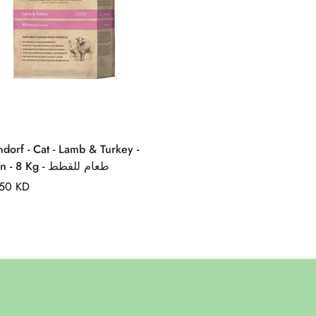
Quick Add
dorf - Cat - Lamb & Turkey -
Kitten - 8 Kg - طعام للقطط
lar
750 KD
e