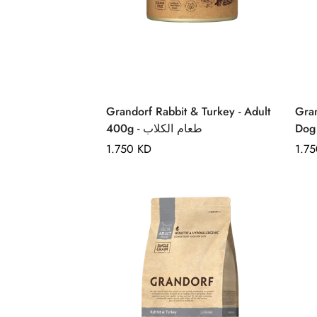
Quick Add
Grandorf Rabbit & Turkey - Adult
Grand
400g - طعام الكلاب
Regular
1.750 KD
Regu
1.7
price
pric